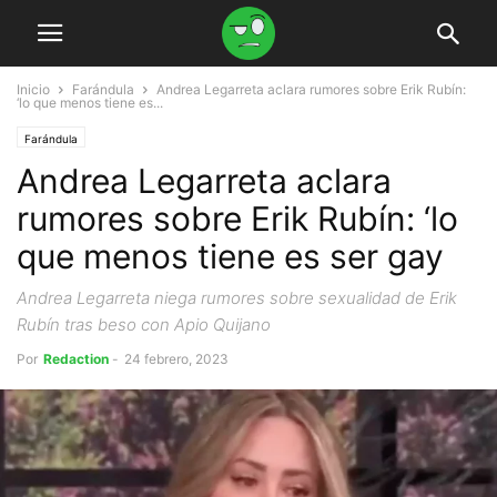
Inicio
Farándula
Andrea Legarreta aclara rumores sobre Erik Rubín:
‘lo que menos tiene es...
Farándula
Andrea Legarreta aclara
rumores sobre Erik Rubín: ‘lo
que menos tiene es ser gay
Andrea Legarreta niega rumores sobre sexualidad de Erik
Rubín tras beso con Apio Quijano
Por
Redaction
-
24 febrero, 2023