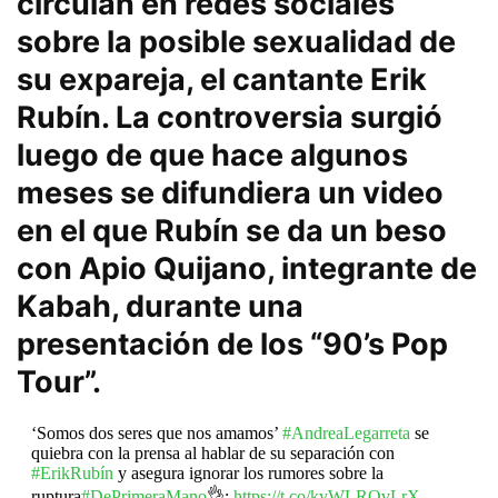
circulan en redes sociales
sobre la posible sexualidad de
su expareja, el cantante Erik
Rubín. La controversia surgió
luego de que hace algunos
meses se difundiera un video
en el que Rubín se da un beso
con Apio Quijano, integrante de
Kabah, durante una
presentación de los “90’s Pop
Tour”.
‘Somos dos seres que nos amamos’
#AndreaLegarreta
se
quiebra con la prensa al hablar de su separación con
#ErikRubín
y asegura ignorar los rumores sobre la
ruptura
#DePrimeraMano
👌:
https://t.co/kyWLROvLrX