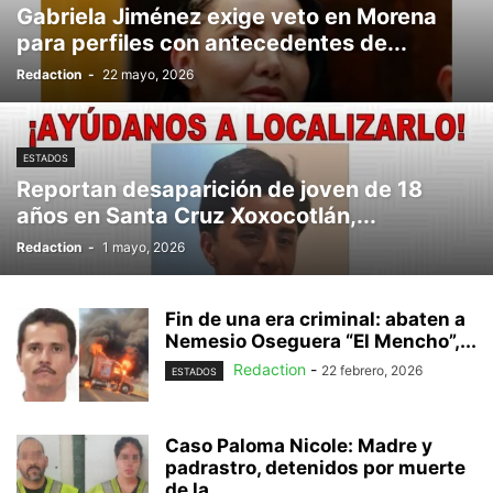
Gabriela Jiménez exige veto en Morena
para perfiles con antecedentes de...
Redaction
-
22 mayo, 2026
ESTADOS
Reportan desaparición de joven de 18
años en Santa Cruz Xoxocotlán,...
Redaction
-
1 mayo, 2026
Fin de una era criminal: abaten a
Nemesio Oseguera “El Mencho”,...
Redaction
-
22 febrero, 2026
ESTADOS
Caso Paloma Nicole: Madre y
padrastro, detenidos por muerte
de la...