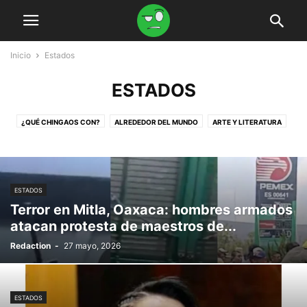
Inicio
Estados
ESTADOS
¿QUÉ CHINGAOS CON?
ALREDEDOR DEL MUNDO
ARTE Y LITERATURA
CAPITAL
CINE
CORONAVIRUS
DEPORTES
EL MAME DEL DÍA
EN MI UNIVERSIDAD
EN TU TIERRA, PAISANO
ESTADOS
FARÁNDULA
GAMING
IZTAPALAPA
MÚSICA
OPINIÓN
PAÍS
ESTADOS
PARA IR A DAR LA VUELTA
SIN CATEGORÍA
TLALPAN
Terror en Mitla, Oaxaca: hombres armados
atacan protesta de maestros de...
Redaction
-
27 mayo, 2026
ESTADOS