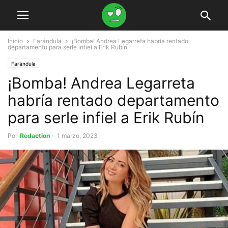
Inicio
Farándula
¡Bomba! Andrea Legarreta habría rentado
departamento para serle infiel a Erik Rubín
Farándula
¡Bomba! Andrea Legarreta
habría rentado departamento
para serle infiel a Erik Rubín
Por
Redaction
-
1 marzo, 2023