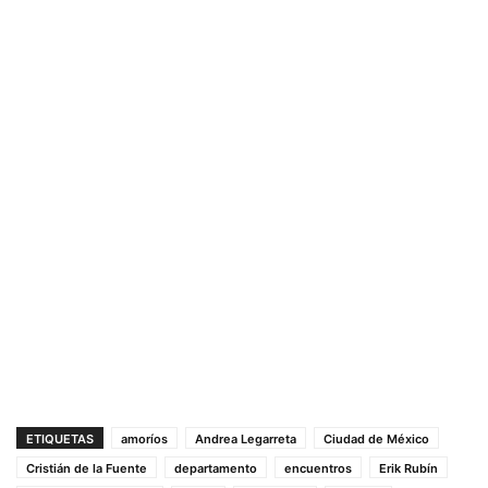
ETIQUETAS
amoríos
Andrea Legarreta
Ciudad de México
Cristián de la Fuente
departamento
encuentros
Erik Rubín