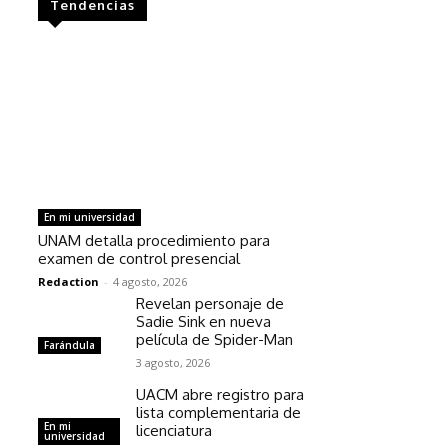
Tendencias
En mi universidad
UNAM detalla procedimiento para
examen de control presencial
Redaction
-
4 agosto, 2026
Revelan personaje de
Sadie Sink en nueva
película de Spider-Man
Farándula
3 agosto, 2026
UACM abre registro para
lista complementaria de
En mi
licenciatura
universidad