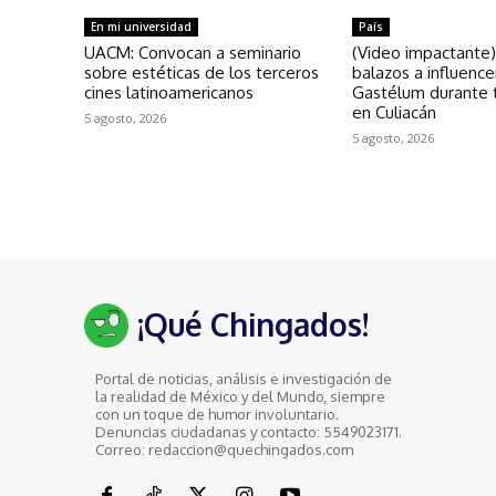
En mi universidad
País
UACM: Convocan a seminario
(Video impactante)
sobre estéticas de los terceros
balazos a influence
cines latinoamericanos
Gastélum durante 
en Culiacán
5 agosto, 2026
5 agosto, 2026
¡Qué Chingados!
Portal de noticias, análisis e investigación de
la realidad de México y del Mundo, siempre
con un toque de humor involuntario.
Denuncias ciudadanas y contacto: 5549023171.
Correo: redaccion@quechingados.com