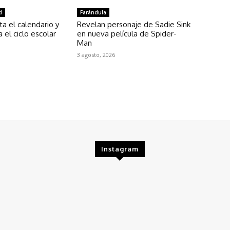
d
Farándula
a el calendario y
Revelan personaje de Sadie Sink
 el ciclo escolar
en nueva película de Spider-
Man
3 agosto, 2026
Instagram