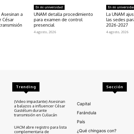
En mi universidad
En mi universida
 Asesinan a
UNAM detalla procedimiento
La UNAM ajust
r César
para examen de control
las sedes para
transmisión
presencial
2026-2027
4 agosto, 2026
4 agosto, 2026
Trending
Sección
(Video impactante) Asesinan
Capital
a balazos a influencer César
Gastélum durante
Farándula
transmisión en Culiacán
País
UACM abre registro para lista
¿Qué chingaos con?
complementaria de