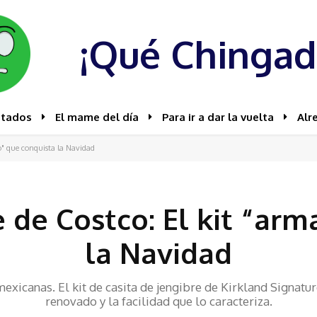
¡Qué Chingad
stados
El mame del día
Para ir a dar la vuelta
Alr
do" que conquista la Navidad
e de Costco: El kit “ar
la Navidad
mexicanas. El kit de casita de jengibre de Kirkland Signatu
renovado y la facilidad que lo caracteriza.