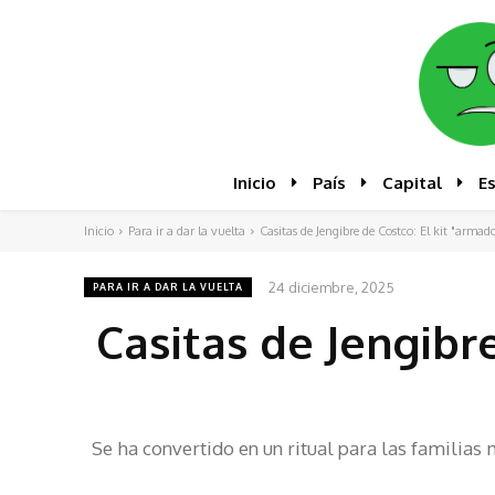
Inicio
País
Capital
E
Inicio
Para ir a dar la vuelta
Casitas de Jengibre de Costco: El kit "arma
24 diciembre, 2025
PARA IR A DAR LA VUELTA
Casitas de Jengibr
Se ha convertido en un ritual para las familias 