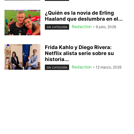
¿Quién es la novia de Erling
Haaland que deslumbra en el...
Redaction
-
9 julio, 2026
SIN CATEGORÍA
Frida Kahlo y Diego Rivera:
Netflix alista serie sobre su
historia...
Redaction
-
12 marzo, 2026
SIN CATEGORÍA