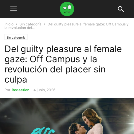
Inicio
Sin categoría
Del guilty pleasure al female gaze: Off Campus y
la revolución del...
Sin categoría
Del guilty pleasure al female
gaze: Off Campus y la
revolución del placer sin
culpa
Por
Redaction
-
4 junio, 2026