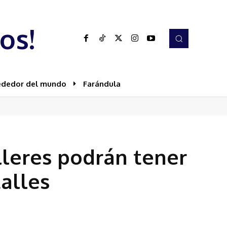
os!
ededor del mundo
Farándula
illeres podrán tener
alles
Share