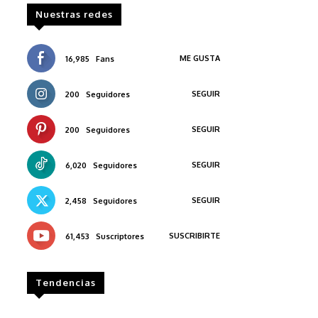
Nuestras redes
ME GUSTA
16,985
Fans
SEGUIR
200
Seguidores
SEGUIR
200
Seguidores
SEGUIR
6,020
Seguidores
SEGUIR
2,458
Seguidores
SUSCRIBIRTE
61,453
Suscriptores
Tendencias