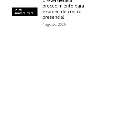
UNAM detalla
procedimiento para
En mi
examen de control
universidad
presencial
4 agosto, 2026