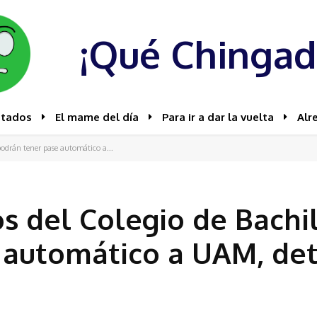
¡Qué Chingad
stados
El mame del día
Para ir a dar la vuelta
Alr
s podrán tener pase automático a...
dos del Colegio de Bach
 automático a UAM, det