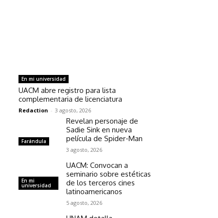
En mi universidad
UACM abre registro para lista
complementaria de licenciatura
Redaction
-
3 agosto, 2026
Revelan personaje de
Sadie Sink en nueva
película de Spider-Man
Farándula
3 agosto, 2026
UACM: Convocan a
seminario sobre estéticas
En mi
de los terceros cines
universidad
latinoamericanos
5 agosto, 2026