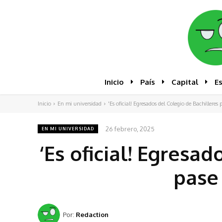
Inicio
País
Capital
E
Inicio
En mi universidad
'Es oficial! Egresados del Colegio de Bachillere
26 febrero, 2025
EN MI UNIVERSIDAD
‘Es oficial! Egresa
pase
Por:
Redaction