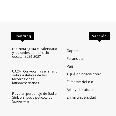
Trending
Sección
La UNAM ajusta el calendario
Capital
y las sedes para el ciclo
escolar 2026-2027
Farándula
País
UACM: Convocan a seminario
¿Qué chingaos con?
sobre estéticas de los
terceros cines
El mame del día
latinoamericanos
Arte y literatura
Revelan personaje de Sadie
En mi universidad
Sink en nueva película de
Spider-Man