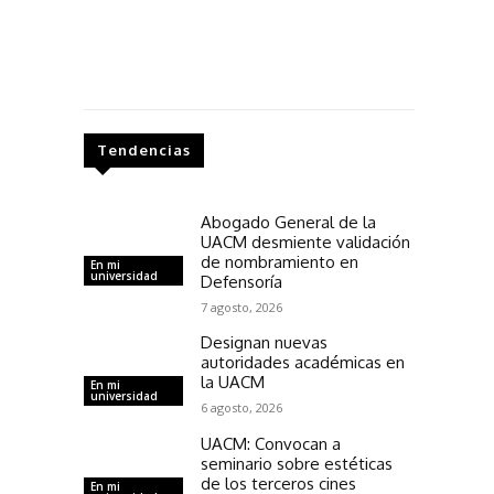
Tendencias
Abogado General de la
UACM desmiente validación
de nombramiento en
En mi
universidad
Defensoría
7 agosto, 2026
Designan nuevas
autoridades académicas en
la UACM
En mi
universidad
6 agosto, 2026
UACM: Convocan a
seminario sobre estéticas
de los terceros cines
En mi