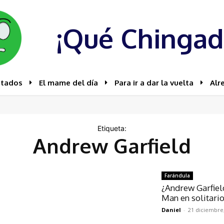
¡Qué Chingad
stados
El mame del día
Para ir a dar la vuelta
Alr
Etiqueta:
Andrew Garfield
Farándula
¿Andrew Garfield
Man en solitario
Daniel
-
21 diciembre