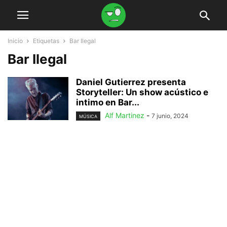
Inicio
Etiquetas
Bar Ilegal
Bar Ilegal
Daniel Gutierrez presenta
Storyteller: Un show acústico e
intimo en Bar...
Alf Martinez
-
7 junio, 2024
MÚSICA