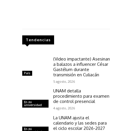
Tendencias
(Video impactante) Asesinan
a balazos a influencer César
Gastélum durante
País
transmisión en Culiacán
5 agosto, 2026
UNAM detalla
procedimiento para examen
de control presencial
En mi
universidad
4 agosto, 2026
La UNAM ajusta el
calendario y las sedes para
el ciclo escolar 2026-2027
En mi