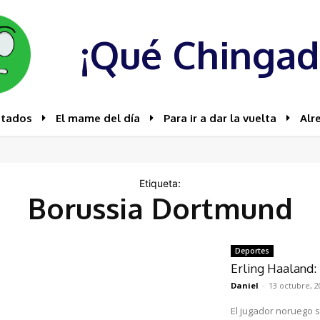
¡Qué Chingad
stados
El mame del día
Para ir a dar la vuelta
Alr
Etiqueta:
Borussia Dortmund
Deportes
Erling Haaland:
Daniel
-
13 octubre, 2
El jugador noruego 