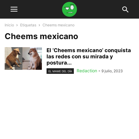
Inicio
Etiquetas
Cheems mexicano
Cheems mexicano
El ‘Cheems mexicano’ conquista
las redes con su mirada y
postura...
Redaction
-
9 julio, 2023
EL MAME DEL DÍA