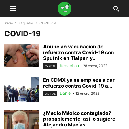
Inicio
Etiquetas
COVID-19
COVID-19
Anuncian vacunación de
refuerzo contra Covid-19 con
Sputnik en Tlalpan y...
Redaction
-
28 enero, 2022
CAPITAL
En CDMX ya se empieza a dar
refuerzo contra Covid-19 a...
Daniel
-
12 enero, 2022
CAPITAL
¿Medio México contagiado?
probablemente; así lo sugiere
Alejandro Macías