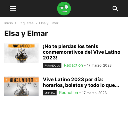
Inicio
Etiquetas
Elsa y Elmar
Elsa y Elmar
¡No te pierdas los tenis
conmemorativos del Vive Latino
2023!
Redaction
-
17 marzo, 2023
FARÁNDULA
Vive Latino 2023 por día:
horarios, boletos y todo lo que...
Redaction
-
17 marzo, 2023
MÚSICA