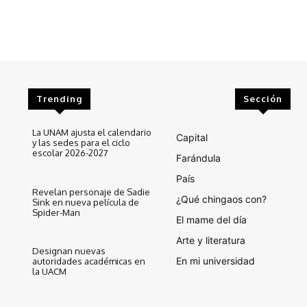
Trending
Sección
La UNAM ajusta el calendario
Capital
y las sedes para el ciclo
escolar 2026-2027
Farándula
País
Revelan personaje de Sadie
¿Qué chingaos con?
Sink en nueva película de
Spider-Man
El mame del día
Arte y literatura
Designan nuevas
En mi universidad
autoridades académicas en
la UACM