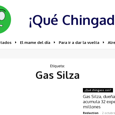
¡Qué Chingad
stados
El mame del día
Para ir a dar la vuelta
Alr
Etiqueta:
Gas Silza
¿Qué chingaos con?
Gas Silza, dueña
acumula 32 expe
millones
Redaction
-
2 octubre