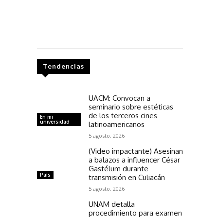
Tendencias
UACM: Convocan a
seminario sobre estéticas
de los terceros cines
En mi
universidad
latinoamericanos
5 agosto, 2026
(Video impactante) Asesinan
a balazos a influencer César
Gastélum durante
País
transmisión en Culiacán
5 agosto, 2026
UNAM detalla
procedimiento para examen