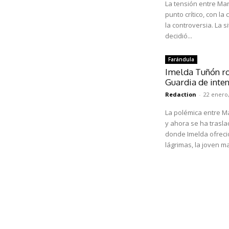
La tensión entre Ma
punto crítico, con la
la controversia. La 
decidió...
Farándula
Imelda Tuñón ro
Guardia de inten
Redaction
-
22 enero,
La polémica entre M
y ahora se ha trasla
donde Imelda ofreci
lágrimas, la joven ma