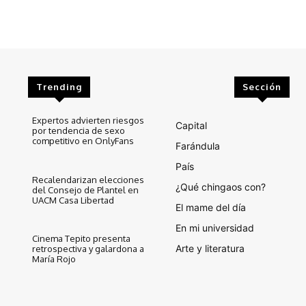
Trending
Sección
Expertos advierten riesgos
Capital
por tendencia de sexo
competitivo en OnlyFans
Farándula
País
Recalendarizan elecciones
¿Qué chingaos con?
del Consejo de Plantel en
UACM Casa Libertad
El mame del día
En mi universidad
Cinema Tepito presenta
Arte y literatura
retrospectiva y galardona a
María Rojo