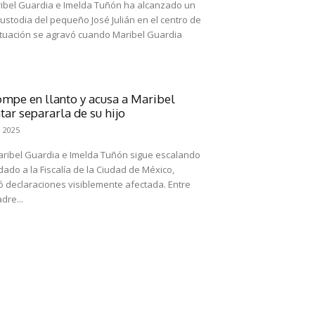
ribel Guardia e Imelda Tuñón ha alcanzado un
 custodia del pequeño José Julián en el centro de
situación se agravó cuando Maribel Guardia
mpe en llanto y acusa a Maribel
tar separarla de su hijo
 2025
aribel Guardia e Imelda Tuñón sigue escalando
dado a la Fiscalía de la Ciudad de México,
ó declaraciones visiblemente afectada. Entre
dre...