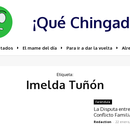
¡Qué Chingad
stados
El mame del día
Para ir a dar la vuelta
Alr
Etiqueta:
Imelda Tuñón
Farándula
La Disputa entr
Conflicto Famili
Redaction
-
22 enero,