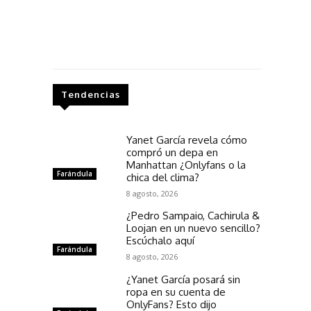
Tendencias
Yanet García revela cómo
compró un depa en
Manhattan ¿Onlyfans o la
Farándula
chica del clima?
8 agosto, 2026
¿Pedro Sampaio, Cachirula &
Loojan en un nuevo sencillo?
Escúchalo aquí
Farándula
8 agosto, 2026
¿Yanet García posará sin
ropa en su cuenta de
OnlyFans? Esto dijo