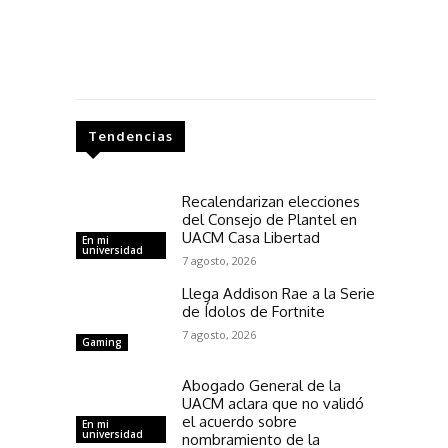
Tendencias
Recalendarizan elecciones
del Consejo de Plantel en
UACM Casa Libertad
En mi
universidad
7 agosto, 2026
Llega Addison Rae a la Serie
de Ídolos de Fortnite
7 agosto, 2026
Gaming
Abogado General de la
UACM aclara que no validó
el acuerdo sobre
En mi
universidad
nombramiento de la