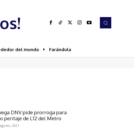
os!
ededor del mundo
Farándula
uega DNV pide prorroga para
o peritaje de L12 del Metro
agosto, 2021