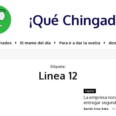
¡Qué Chingad
stados
El mame del día
Para ir a dar la vuelta
Alr
Etiqueta:
Linea 12
Capital
La empresa nor
entregar segund
Aarón Cruz Soto
-
24 