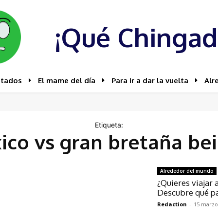
¡Qué Chingad
stados
El mame del día
Para ir a dar la vuelta
Alr
Etiqueta:
co vs gran bretaña be
Alrededor del mundo
¿Quieres viajar
Descubre qué paí
Redaction
-
15 marzo