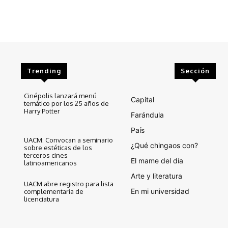
Trending
Sección
Cinépolis lanzará menú
Capital
temático por los 25 años de
Harry Potter
Farándula
País
UACM: Convocan a seminario
¿Qué chingaos con?
sobre estéticas de los
terceros cines
El mame del día
latinoamericanos
Arte y literatura
UACM abre registro para lista
En mi universidad
complementaria de
licenciatura