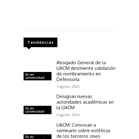
Tendencias
Abogado General de la
UACM desmiente validación
de nombramiento en
En mi
universidad
Defensoría
7 agosto, 2026
Designan nuevas
autoridades académicas en
la UACM
En mi
universidad
6 agosto, 2026
UACM: Convocan a
seminario sobre estéticas
de los terceros cines
En mi