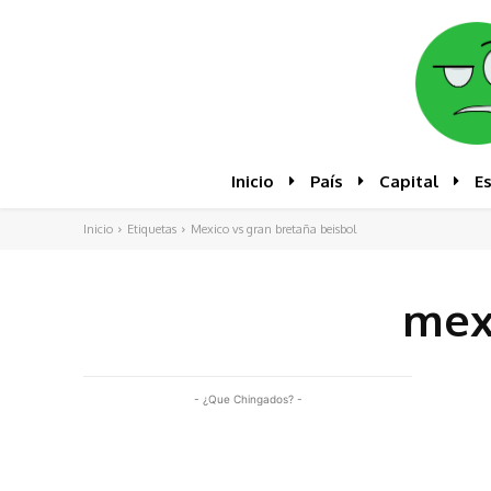
Inicio
País
Capital
E
Inicio
Etiquetas
Mexico vs gran bretaña beisbol
mexi
- ¿Que Chingados? -