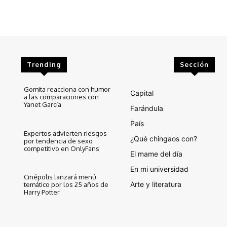
Trending
Sección
Gomita reacciona con humor
Capital
a las comparaciones con
Yanet García
Farándula
País
Expertos advierten riesgos
¿Qué chingaos con?
por tendencia de sexo
competitivo en OnlyFans
El mame del día
En mi universidad
Cinépolis lanzará menú
Arte y literatura
temático por los 25 años de
Harry Potter