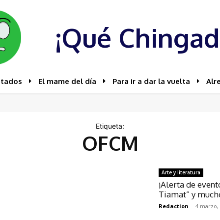
¡Qué Chingad
stados
El mame del día
Para ir a dar la vuelta
Alr
Etiqueta:
OFCM
Arte y literatura
¡Alerta de event
Tiamat” y much
Redaction
-
4 marzo,