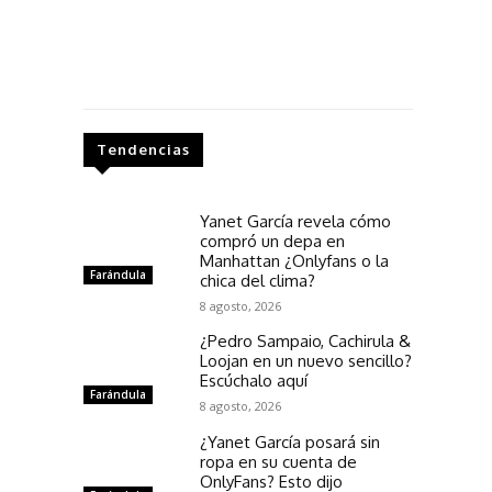
Tendencias
Yanet García revela cómo
compró un depa en
Manhattan ¿Onlyfans o la
Farándula
chica del clima?
8 agosto, 2026
¿Pedro Sampaio, Cachirula &
Loojan en un nuevo sencillo?
Escúchalo aquí
Farándula
8 agosto, 2026
¿Yanet García posará sin
ropa en su cuenta de
OnlyFans? Esto dijo