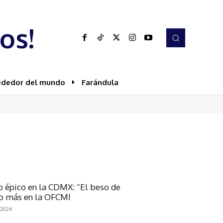
os!
ededor del mundo
Farándula
o épico en la CDMX: “El beso de
o más en la OFCM!
 2024