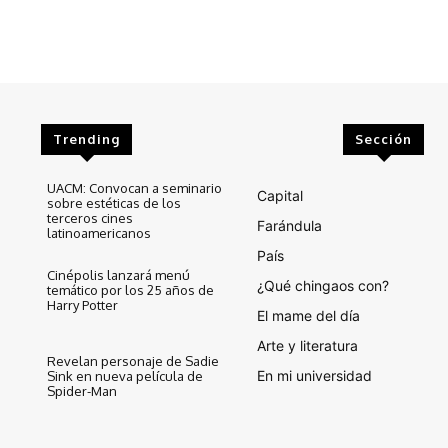
Trending
Sección
UACM: Convocan a seminario
Capital
sobre estéticas de los
terceros cines
Farándula
latinoamericanos
País
Cinépolis lanzará menú
¿Qué chingaos con?
temático por los 25 años de
Harry Potter
El mame del día
Arte y literatura
Revelan personaje de Sadie
En mi universidad
Sink en nueva película de
Spider-Man