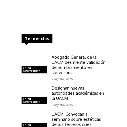
Tendencias
Abogado General de la
UACM desmiente validación
de nombramiento en
En mi
universidad
Defensoría
7 agosto, 2026
Designan nuevas
autoridades académicas en
la UACM
En mi
universidad
6 agosto, 2026
UACM: Convocan a
seminario sobre estéticas
de los terceros cines
En mi