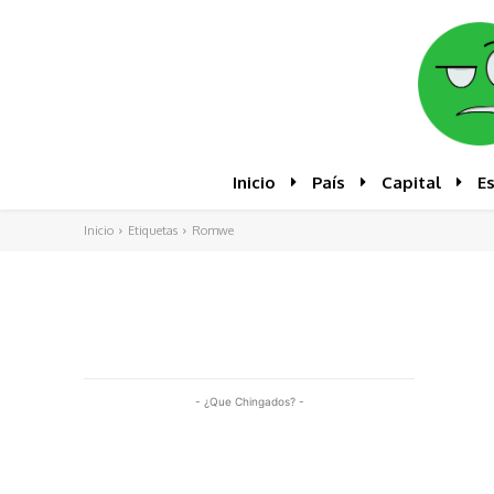
Inicio
País
Capital
E
Inicio
Etiquetas
Romwe
- ¿Que Chingados? -