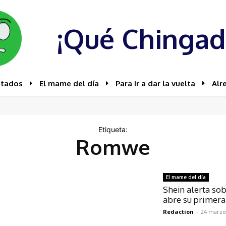
¡Qué Chingad
stados
El mame del día
Para ir a dar la vuelta
Alr
Etiqueta:
Romwe
El mame del día
Shein alerta sob
abre su primera 
Redaction
-
24 marzo