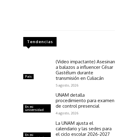
Tendencias
(Video impactante) Asesinan
a balazos a influencer César
Gastélum durante
País
transmisión en Culiacán
5 agosto, 2026
UNAM detalla
procedimiento para examen
de control presencial
En mi
universidad
4 agosto, 2026
La UNAM ajusta el
calendario y las sedes para
el ciclo escolar 2026-2027
En mi