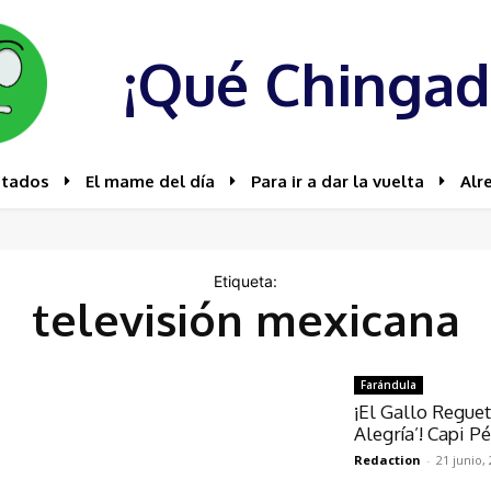
¡Qué Chingad
stados
El mame del día
Para ir a dar la vuelta
Alr
Etiqueta:
televisión mexicana
Farándula
¡El Gallo Regue
Alegría’! Capi 
Redaction
-
21 junio,