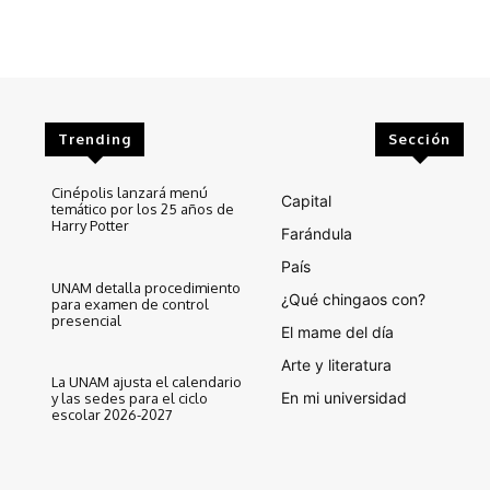
Trending
Sección
Cinépolis lanzará menú
Capital
temático por los 25 años de
Harry Potter
Farándula
País
UNAM detalla procedimiento
¿Qué chingaos con?
para examen de control
presencial
El mame del día
Arte y literatura
La UNAM ajusta el calendario
En mi universidad
y las sedes para el ciclo
escolar 2026-2027