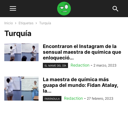
Inicio
Etiquetas
Turquía
Turquía
Encontraron el Instagram de la
sensual maestra de química que
enloqueció...
Redaction
-
2 marzo, 2023
EL MAME DEL DÍA
La maestra de química más
guapa del mundo: Fidan Atalay,
la...
Redaction
-
27 febrero, 2023
FARÁNDULA