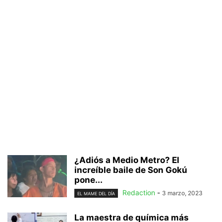
¿Adiós a Medio Metro? El
increíble baile de Son Gokú
pone...
Redaction
-
3 marzo, 2023
EL MAME DEL DÍA
La maestra de química más