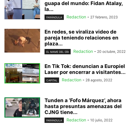
guapa del mundo: Fidan Atalay,
la...
Redaction
-
27 febrero, 2023
FARÁNDULA
En redes, se viraliza video de
pareja teniendo relaciones en
plaza...
Redaction
-
20 octubre, 2022
EL MAME DEL DÍA
En Tik Tok: denuncian a Europiel
Laser por encerrar a visitantes...
Redaction
-
28 agosto, 2022
CAPITAL
Tunden a ‘Fofo Márquez’, ahora
hasta presuntas amenazas del
CJNG tiene...
Redaction
-
10 julio, 2022
FARÁNDULA