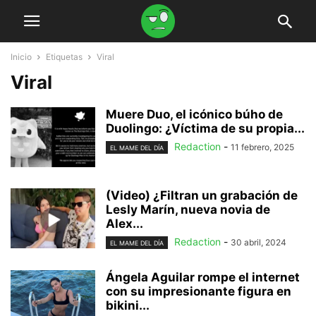
Inicio
Etiquetas
Viral
Viral
Muere Duo, el icónico búho de
Duolingo: ¿Víctima de su propia...
Redaction
-
11 febrero, 2025
EL MAME DEL DÍA
(Video) ¿Filtran un grabación de
Lesly Marín, nueva novia de
Alex...
Redaction
-
30 abril, 2024
EL MAME DEL DÍA
Ángela Aguilar rompe el internet
con su impresionante figura en
bikini...