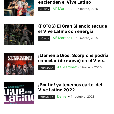
encienden el Vive Latino
Alf Martinez
-
16 marzo, 2025
MÚSICA
(FOTOS) El Gran Silencio sacude
el Vive Latino con energía
Alf Martinez
-
15 marzo, 2025
MÚSICA
¡Llamen a Dios! Scorpions podría
cancelar (de nuevo) en el Vive...
Alf Martinez
-
19 enero, 2025
FARÁNDULA
¡Por fin! ya tenemos cartel del
Vive Latino 2022
Daniel
-
11 octubre, 2021
FARÁNDULA