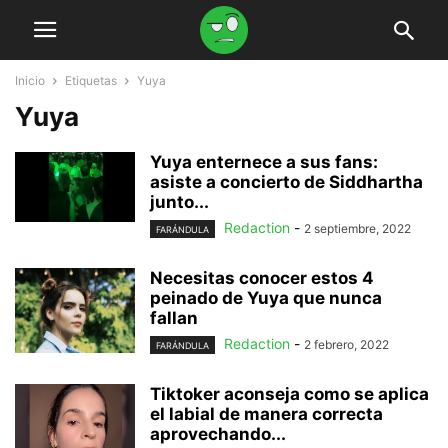
Inicio
Etiquetas
Yuya
Yuya
Yuya enternece a sus fans:
asiste a concierto de Siddhartha
junto...
Redaction
-
2 septiembre, 2022
FARÁNDULA
Necesitas conocer estos 4
peinado de Yuya que nunca
fallan
Redaction
-
2 febrero, 2022
FARÁNDULA
Tiktoker aconseja como se aplica
el labial de manera correcta
aprovechando...