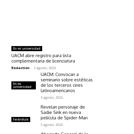
En mi universidad
UACM abre registro para lista
complementaria de licenciatura
Redaction
-
3 agosto, 2026
UACM: Convocan a
seminario sobre estéticas
En mi
de los terceros cines
universidad
latinoamericanos
5 agosto, 2026
Revelan personaje de
Sadie Sink en nueva
película de Spider-Man
Farándula
3 agosto, 2026