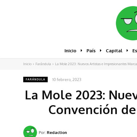
Inicio
País
Capital
E
Inicio
Farándula
La Mole 2023: Nuevos Artistas e Impresionantes Marcas
10 febrero, 2023
FARÁNDULA
La Mole 2023: Nuev
Convención de
Por:
Redaction