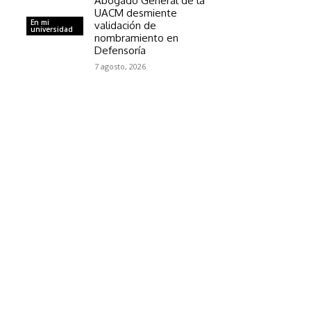
Abogado General de la
UACM desmiente
En mi
validación de
universidad
nombramiento en
Defensoría
7 agosto, 2026