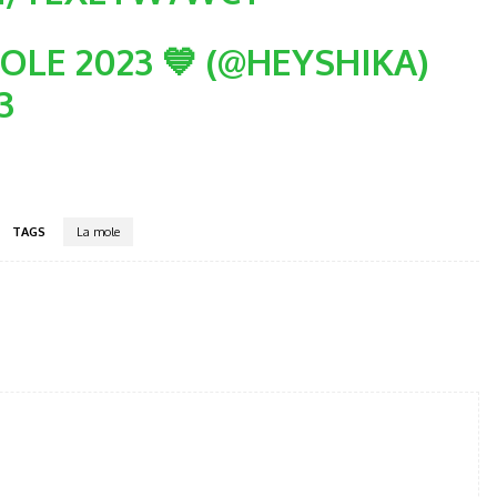
OLE 2023 💙 (@HEYSHIKA)
3
TAGS
La mole
tter
Pinterest
WhatsApp
Telegram