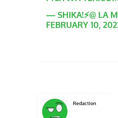
— SHIKA!⚡️@ LA M
FEBRUARY 10, 202
Facebook
Twi
Share
Redaction