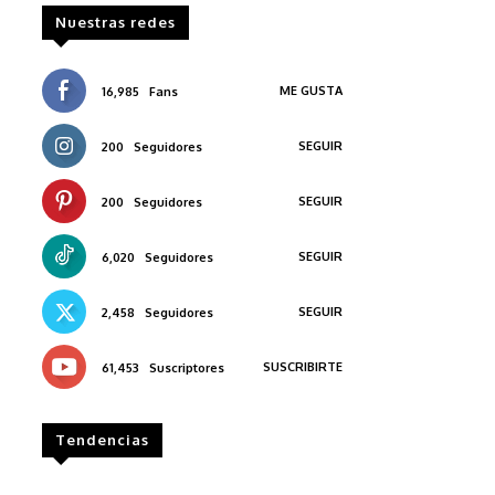
Nuestras redes
ME GUSTA
16,985
Fans
SEGUIR
200
Seguidores
SEGUIR
200
Seguidores
SEGUIR
6,020
Seguidores
SEGUIR
2,458
Seguidores
SUSCRIBIRTE
61,453
Suscriptores
Tendencias