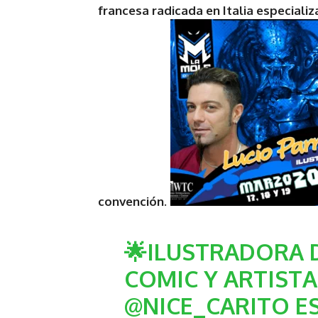
francesa radicada en Italia especializ
convención.
🌟ILUSTRADORA D
COMIC Y ARTIST
@NICE_CARITO
ES