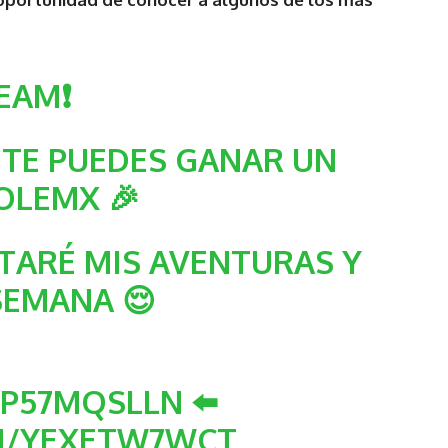
EAM❗️
 TE PUEDES GANAR UN
OLEMX
🎉
TARÉ MIS AVENTURAS Y
SEMANA 😌
/IP57MQSLLN
⬅️
OM/YEXETW7WCT