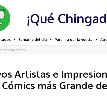
¡Qué Chingad
stados
El mame del día
Para ir a dar la vuelta
Alr
 en la Convención de...
os Artistas e Impresio
 Cómics más Grande de