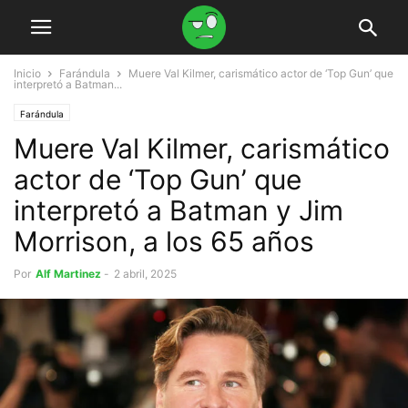
Inicio
Farándula
Muere Val Kilmer, carismático actor de ‘Top Gun’ que
interpretó a Batman...
Farándula
Muere Val Kilmer, carismático
actor de ‘Top Gun’ que
interpretó a Batman y Jim
Morrison, a los 65 años
Por
Alf Martinez
-
2 abril, 2025