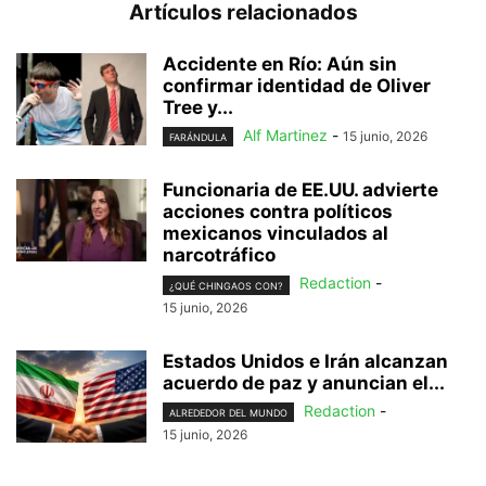
Artículos relacionados
Accidente en Río: Aún sin
confirmar identidad de Oliver
Tree y...
Alf Martinez
-
15 junio, 2026
FARÁNDULA
Funcionaria de EE.UU. advierte
acciones contra políticos
mexicanos vinculados al
narcotráfico
Redaction
-
¿QUÉ CHINGAOS CON?
15 junio, 2026
Estados Unidos e Irán alcanzan
acuerdo de paz y anuncian el...
Redaction
-
ALREDEDOR DEL MUNDO
15 junio, 2026