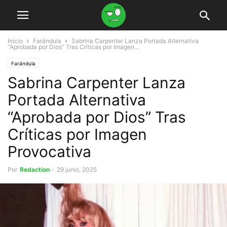
Inicio
Farándula
Sabrina Carpenter Lanza Portada Alternativa
“Aprobada por Dios” Tras Críticas por Imagen...
Farándula
Sabrina Carpenter Lanza
Portada Alternativa
“Aprobada por Dios” Tras
Críticas por Imagen
Provocativa
Por
Redaction
-
29 junio, 2025