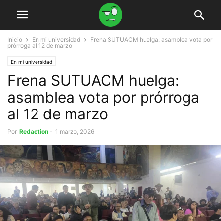
Inicio
En mi universidad
Frena SUTUACM huelga: asamblea vota por
prórroga al 12 de marzo
En mi universidad
Frena SUTUACM huelga:
asamblea vota por prórroga
al 12 de marzo
Por
Redaction
-
1 marzo, 2026