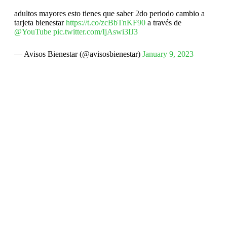
adultos mayores esto tienes que saber 2do periodo cambio a
tarjeta bienestar
https://t.co/zcBbTnKF90
a través de
@YouTube
pic.twitter.com/IjAswi3IJ3
— Avisos Bienestar (@avisosbienestar)
January 9, 2023