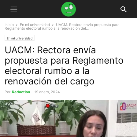
Inicio
En mi universidad
UACM: Rectora envía propuesta para
Reglamento electoral rumbo a la renovación del...
En mi universidad
UACM: Rectora envía
propuesta para Reglamento
electoral rumbo a la
renovación del cargo
Por
Redaction
-
19 enero, 2024