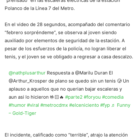
“prensado” en las escaleras eléctricas de la estación
Polanco de la Línea 7 del Metro.
En el video de 28 segundos, acompañado del comentario
“febrero sorpréndeme”, se observa al joven siendo
auxiliado por elementos de seguridad de la estación. A
pesar de los esfuerzos de la policía, no logran liberar el
tenis, y el joven se ve obligado a regresar a casa descalzo.
@nathplusarthur
Respuesta a @Marilu Duran El
@Arthur_Krosper de plano se quedo sin un tenis 🥲 Un
aplauso a aquellos que no querian bajar escaleras y
aun asi lo hicieron 🤟🏻🔥
#parte2
#foryou
#comedia
#humor
#viral
#metrocdmx
#elceniciento
#fyp
♬ Funny
– Gold-Tiger
El incidente, calificado como “terrible”, atrajo la atención