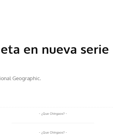
eta en nueva serie
tional Geographic.
Share
- ¿Que Chingaos? -
- ¿Que Chingaos? -