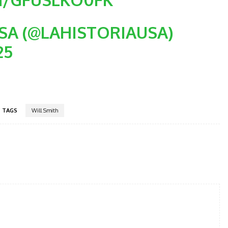
SA (@LAHISTORIAUSA)
25
TAGS
Will Smith
tter
Pinterest
WhatsApp
Telegram