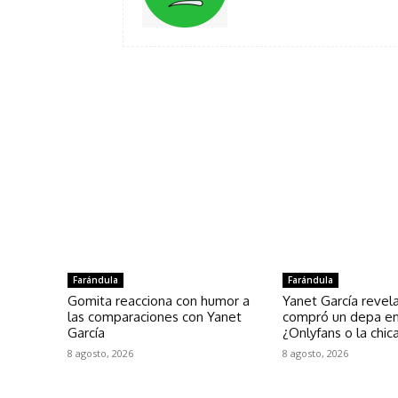
Farándula
Farándula
Gomita reacciona con humor a
Yanet García reve
las comparaciones con Yanet
compró un depa e
García
¿Onlyfans o la chic
8 agosto, 2026
8 agosto, 2026