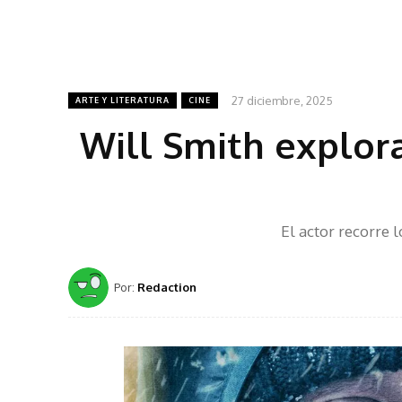
27 diciembre, 2025
ARTE Y LITERATURA
CINE
Will Smith explor
El actor recorre 
Por:
Redaction