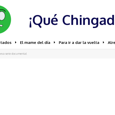
¡Qué Chingad
stados
El mame del día
Para ir a dar la vuelta
Alr
ueva serie documental