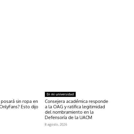
En mi universidad
 posará sin ropa en
Consejera académica responde
OnlyFans? Esto dijo
a la OAG y ratifica legitimidad
del nombramiento en la
Defensoría de la UACM
8 agosto, 2026