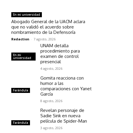
En mi universidad
Abogado General de la UACM aclara
que no validó el acuerdo sobre
nombramiento de la Defensoría
Redaction
-
7 agosto, 2026
UNAM detalla
procedimiento para
En mi
examen de control
universidad
presencial
4 agosto, 2026
Gomita reacciona con
humor a las
comparaciones con Yanet
Farándula
García
8 agosto, 2026
Revelan personaje de
Sadie Sink en nueva
película de Spider-Man
Farándula
3 agosto, 2026