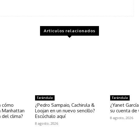
Articulos relacionados
Farándula
Farándula
la cómo
¿Pedro Sampaio, Cachirula &
¿Yanet García
n Manhattan
Loojan en un nuevo sencillo?
su cuenta de 
a del clima?
Escúchalo aquí
8 agosto, 2026
8 agosto, 2026