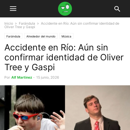
Inicio
Farándula
Accidente en Río: Aún sin confirmar identidad de
Oliver Tree y Gaspi
Farándula
Alrededor del mundo
Música
Accidente en Río: Aún sin
confirmar identidad de Oliver
Tree y Gaspi
Por
Alf Martinez
-
15 junio, 2026