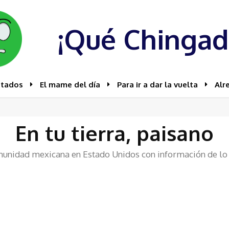
¡Qué Chingad
stados
El mame del día
Para ir a dar la vuelta
Alr
En tu tierra, paisano
munidad mexicana en Estado Unidos con información de lo q