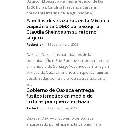
(Asurco). El pasado viernes, alrededor de las
15:30 horas, Carolina Plascencia Carvajal,
presidenta interina de la agrupación y...
Familias desplazadas en la Mixteca
viajarán a la CDMX para exigir a
Claudia Sheinbaum su retorno
seguro
Redaction
-
15 septiembre, 2025
Oaxaca, Oax.— Las autoridades de la
comunidad Ñu'u Savi Buenavista, perteneciente
al municipio de Santiago Yosondúa, en la región
Mixteca de Oaxaca, anunciaron que las familias
desplazadas por la violencia se trasladarán a
la...
Gobierno de Oaxaca entrega
fusiles israelíes en medio de
críticas por guerra en Gaza
Redaction
-
9 septiembre, 2025
Oaxaca, Oax. — El gobierno de Oaxaca,
encabezado por el morenista Salomón Jara