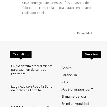
Cruz, entregó este lunes 75 rifles de asalto de
fabricación israelí a la Policía Estatal, en un acto
realizado en el...
Página 1 de 4
Trending
Sección
UNAM detalla procedimiento
Capital
para examen de control
presencial
Farándula
País
Llega Addison Rae a la Serie
¿Qué chingaos con?
de Ídolos de Fortnite
El mame del día
En mi universidad