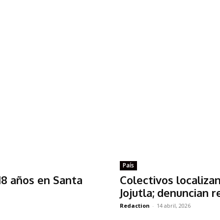
País
18 años en Santa
Colectivos localizan
Jojutla; denuncian r
Redaction
-
14 abril, 2026