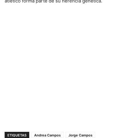
atlético forma parte de su herencia genética
.
ETIQUETAS
Andrea Campos
Jorge Campos