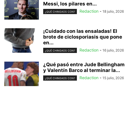
Messi, los pilares en...
Redaction
-
18 julio, 2026
¿QUÉ CHINGAOS CON?
¡Cuidado con las ensaladas! El
brote de ciclosporiasis que pone
en...
Redaction
-
16 julio, 2026
¿QUÉ CHINGAOS CON?
¿Qué pasó entre Jude Bellingham
y Valentín Barco al terminar la...
Redaction
-
15 julio, 2026
¿QUÉ CHINGAOS CON?