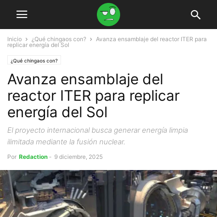
Inicio
¿Qué chingaos con?
Avanza ensamblaje del reactor ITER para
replicar energía del Sol
¿Qué chingaos con?
Avanza ensamblaje del
reactor ITER para replicar
energía del Sol
El proyecto internacional busca generar energía limpia
ilimitada mediante la fusión nuclear.
Por
Redaction
-
9 diciembre, 2025