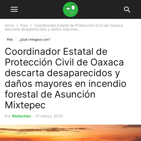
Inicio
País
Coordinador Estatal de Protección Civil de Oaxaca
descarta desaparecidos y daños mayores...
País
¿Qué chingaos con?
Coordinador Estatal de
Protección Civil de Oaxaca
descarta desaparecidos y
daños mayores en incendio
forestal de Asunción
Mixtepec
Por
Redaction
-
27 marzo, 2024