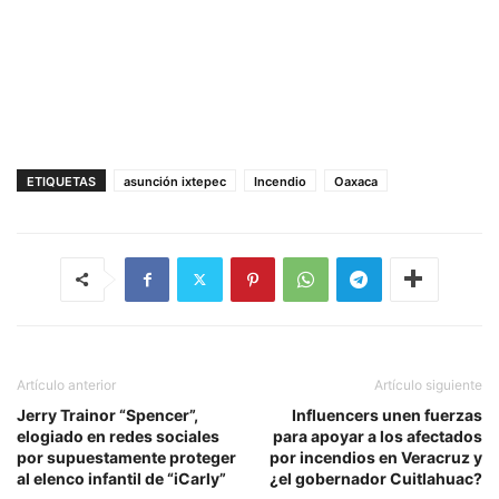
ETIQUETAS
asunción ixtepec
Incendio
Oaxaca
Artículo anterior
Artículo siguiente
Jerry Trainor “Spencer”,
Influencers unen fuerzas
elogiado en redes sociales
para apoyar a los afectados
por supuestamente proteger
por incendios en Veracruz y
al elenco infantil de “iCarly”
¿el gobernador Cuitlahuac?