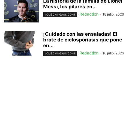
La historia de la familia de Lionel
Messi, los pilares en...
Redaction
-
18 julio, 2026
¿QUÉ CHINGAOS CON?
¡Cuidado con las ensaladas! El
brote de ciclosporiasis que pone
en...
Redaction
-
16 julio, 2026
¿QUÉ CHINGAOS CON?