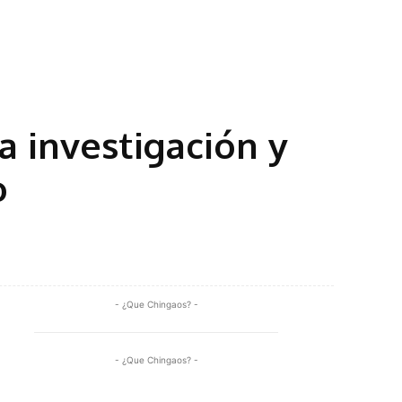
a investigación y
o
Share
- ¿Que Chingaos? -
- ¿Que Chingaos? -