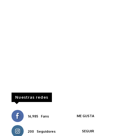
Nuestras redes
ME GUSTA
16,985
Fans
SEGUIR
200
Seguidores