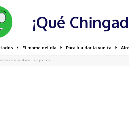
¡Qué Chingad
stados
El mame del día
Para ir a dar la vuelta
Alr
tigación y pedido de juicio político