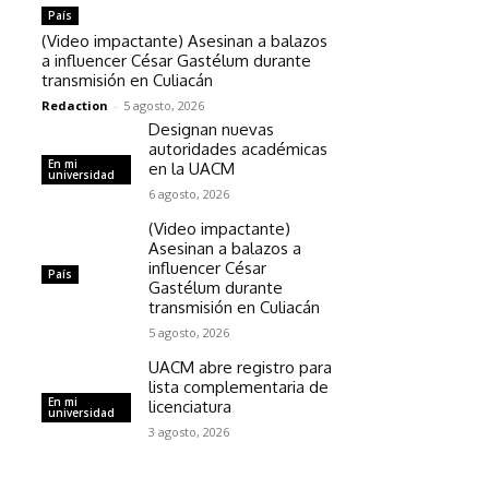
País
(Video impactante) Asesinan a balazos
a influencer César Gastélum durante
transmisión en Culiacán
Redaction
-
5 agosto, 2026
Designan nuevas
autoridades académicas
En mi
en la UACM
universidad
6 agosto, 2026
(Video impactante)
Asesinan a balazos a
influencer César
País
Gastélum durante
transmisión en Culiacán
5 agosto, 2026
UACM abre registro para
lista complementaria de
En mi
licenciatura
universidad
3 agosto, 2026