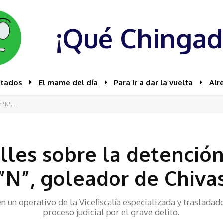
¡Qué Chingad
stados
El mame del día
Para ir a dar la vuelta
Alr
 "N",...
lles sobre la detenció
“N”, goleador de Chiva
en un operativo de la Vicefiscalía especializada y traslada
proceso judicial por el grave delito.