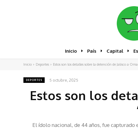
Inicio
País
Capital
E
Inicio
Deportes
Estos son los detalles sobre la detención de Jalisco a Omar
5 octubre, 2025
DEPORTES
Estos son los deta
El ídolo nacional, de 44 años, fue capturado 