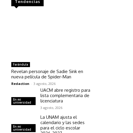
Tendencias
Farándula
Revelan personaje de Sadie Sink en
nueva película de Spider-Man
Redaction
-
3 agosto, 2026
UACM abre registro para
lista complementaria de
En mi
licenciatura
universidad
3 agosto, 2026
La UNAM ajusta el
calendario y las sedes
En mi
para el ciclo escolar
universidad