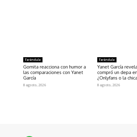
Farándula
Farándula
Gomita reacciona con humor a
Yanet García reve
las comparaciones con Yanet
compró un depa e
García
¿Onlyfans o la chic
8 agosto, 2026
8 agosto, 2026