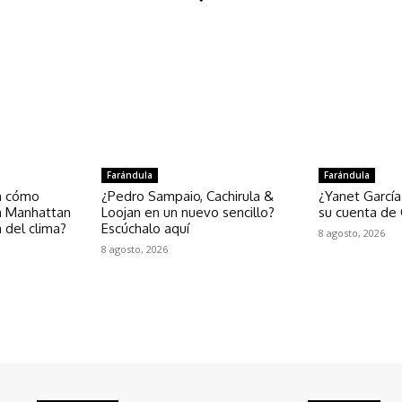
Farándula
Farándula
la cómo
¿Pedro Sampaio, Cachirula &
¿Yanet García
n Manhattan
Loojan en un nuevo sencillo?
su cuenta de 
a del clima?
Escúchalo aquí
8 agosto, 2026
8 agosto, 2026