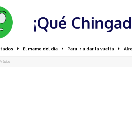
¡Qué Chingad
stados
El mame del día
Para ir a dar la vuelta
Alr
 México