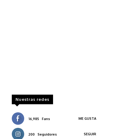
Nuestras redes
ME GUSTA
16,985
Fans
SEGUIR
200
Seguidores