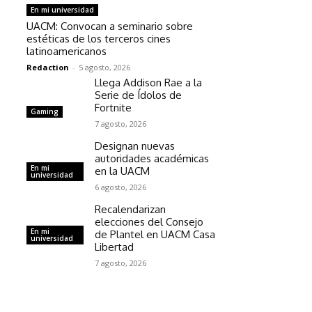
En mi universidad
UACM: Convocan a seminario sobre
estéticas de los terceros cines
latinoamericanos
Redaction
-
5 agosto, 2026
Llega Addison Rae a la
Serie de Ídolos de
Fortnite
Gaming
7 agosto, 2026
Designan nuevas
autoridades académicas
En mi
en la UACM
universidad
6 agosto, 2026
Recalendarizan
elecciones del Consejo
En mi
de Plantel en UACM Casa
universidad
Libertad
7 agosto, 2026