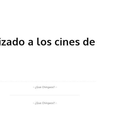
izado a los cines de
Share
- ¿Que Chingaos? -
- ¿Que Chingaos? -