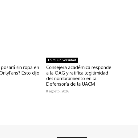
En mi universidad
 posará sin ropa en
Consejera académica responde
OnlyFans? Esto dijo
a la OAG y ratifica legitimidad
del nombramiento en la
Defensoría de la UACM
8 agosto, 2026