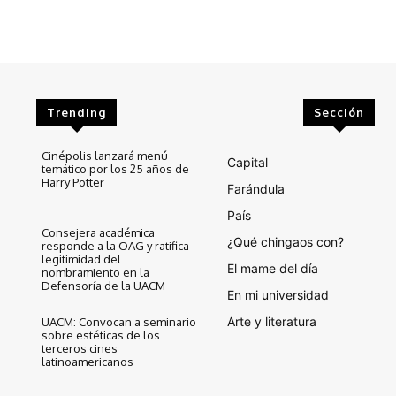
Trending
Sección
Cinépolis lanzará menú
Capital
temático por los 25 años de
Harry Potter
Farándula
País
Consejera académica
¿Qué chingaos con?
responde a la OAG y ratifica
legitimidad del
El mame del día
nombramiento en la
Defensoría de la UACM
En mi universidad
Arte y literatura
UACM: Convocan a seminario
sobre estéticas de los
terceros cines
latinoamericanos