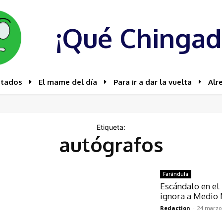
¡Qué Chingad
stados
El mame del día
Para ir a dar la vuelta
Alr
Etiqueta:
autógrafos
Farándula
Escándalo en el
ignora a Medio 
Redaction
-
24 marzo