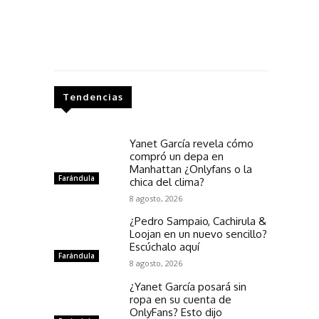
Tendencias
Yanet García revela cómo
compró un depa en
Manhattan ¿Onlyfans o la
Farándula
chica del clima?
8 agosto, 2026
¿Pedro Sampaio, Cachirula &
Loojan en un nuevo sencillo?
Escúchalo aquí
Farándula
8 agosto, 2026
¿Yanet García posará sin
ropa en su cuenta de
OnlyFans? Esto dijo