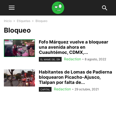
Inicio
Etiquetas
Bloqueo
Bloqueo
Fofo Márquez vuelve a bloquear
una avenida ahora en
Cuauhtémoc, CDMX,...
Redaction
-
8 agosto, 2022
EL MAME DEL DÍA
Habitantes de Lomas de Padierna
bloquearon Picacho-Ajusco,
Tlalpan por falta de...
Redaction
-
29 octubre, 2021
CAPITAL