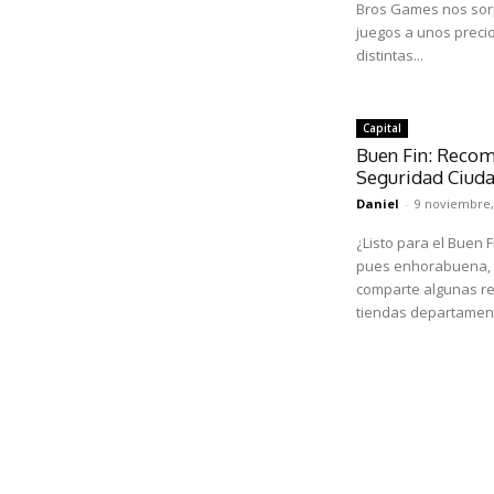
Bros Games nos sorp
juegos a unos precios
distintas...
Capital
Buen Fin: Recom
Seguridad Ciud
Daniel
-
9 noviembre,
¿Listo para el Buen 
pues enhorabuena, p
comparte algunas r