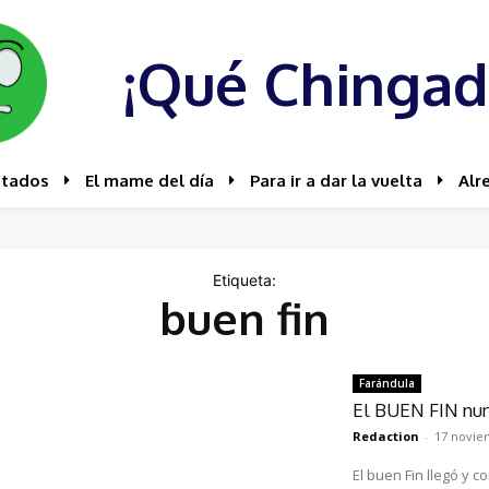
¡Qué Chingad
stados
El mame del día
Para ir a dar la vuelta
Alr
Etiqueta:
buen fin
Farándula
El BUEN FIN nun
Redaction
-
17 novie
El buen Fin llegó y 