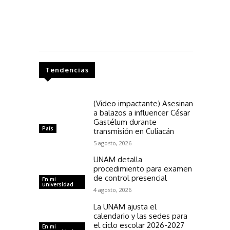
Tendencias
(Video impactante) Asesinan
a balazos a influencer César
Gastélum durante
País
transmisión en Culiacán
5 agosto, 2026
UNAM detalla
procedimiento para examen
de control presencial
En mi
universidad
4 agosto, 2026
La UNAM ajusta el
calendario y las sedes para
el ciclo escolar 2026-2027
En mi