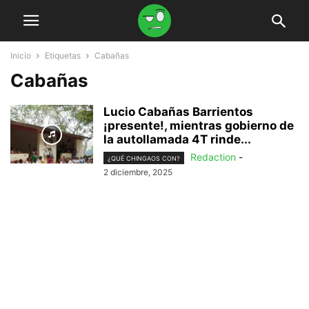
Inicio
Etiquetas
Cabañas
Cabañas
Lucio Cabañas Barrientos
¡presente!, mientras gobierno de
la autollamada 4T rinde...
Redaction
-
¿QUÉ CHINGAOS CON?
2 diciembre, 2025