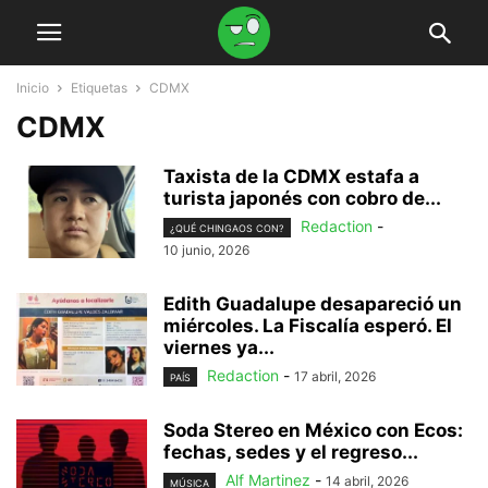
Inicio
Etiquetas
CDMX
CDMX
Taxista de la CDMX estafa a
turista japonés con cobro de...
Redaction
-
¿QUÉ CHINGAOS CON?
10 junio, 2026
Edith Guadalupe desapareció un
miércoles. La Fiscalía esperó. El
viernes ya...
Redaction
-
17 abril, 2026
PAÍS
Soda Stereo en México con Ecos:
fechas, sedes y el regreso...
Alf Martinez
-
14 abril, 2026
MÚSICA