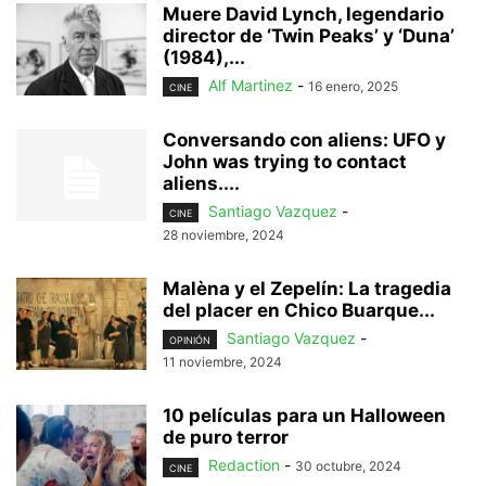
Muere David Lynch, legendario
director de ‘Twin Peaks’ y ‘Duna’
(1984),...
Alf Martinez
-
16 enero, 2025
CINE
Conversando con aliens: UFO y
John was trying to contact
aliens....
Santiago Vazquez
-
CINE
28 noviembre, 2024
Malèna y el Zepelín: La tragedia
del placer en Chico Buarque...
Santiago Vazquez
-
OPINIÓN
11 noviembre, 2024
10 películas para un Halloween
de puro terror
Redaction
-
30 octubre, 2024
CINE