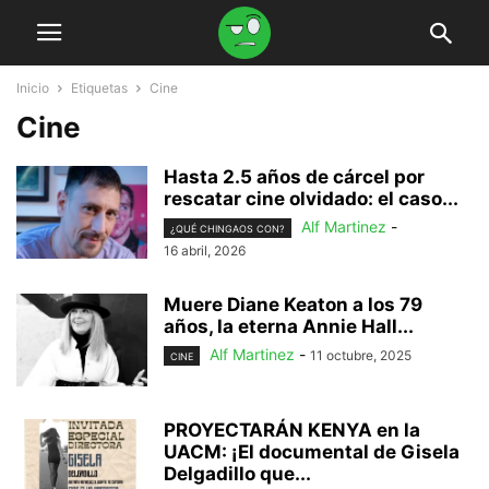
Inicio
Etiquetas
Cine
Cine
Hasta 2.5 años de cárcel por
rescatar cine olvidado: el caso...
Alf Martinez
-
¿QUÉ CHINGAOS CON?
16 abril, 2026
Muere Diane Keaton a los 79
años, la eterna Annie Hall...
Alf Martinez
-
11 octubre, 2025
CINE
PROYECTARÁN KENYA en la
UACM: ¡El documental de Gisela
Delgadillo que...