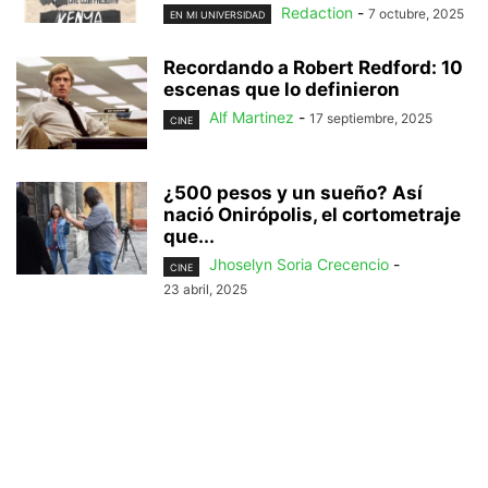
Redaction
-
7 octubre, 2025
EN MI UNIVERSIDAD
Recordando a Robert Redford: 10
escenas que lo definieron
Alf Martinez
-
17 septiembre, 2025
CINE
¿500 pesos y un sueño? Así
nació Onirópolis, el cortometraje
que...
Jhoselyn Soria Crecencio
-
CINE
23 abril, 2025