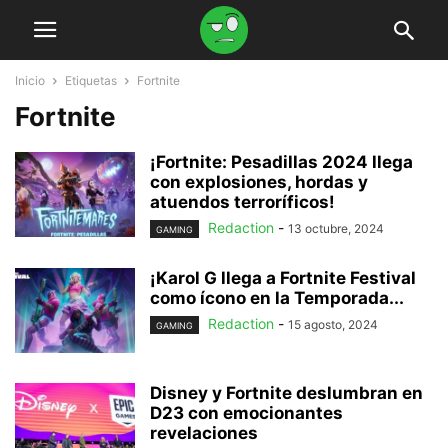
Inicio
Etiquetas
Fortnite
Fortnite
¡Fortnite: Pesadillas 2024 llega
con explosiones, hordas y
atuendos terroríficos!
Redaction
-
13 octubre, 2024
GAMING
¡Karol G llega a Fortnite Festival
como ícono en la Temporada...
Redaction
-
15 agosto, 2024
GAMING
Disney y Fortnite deslumbran en
D23 con emocionantes
revelaciones