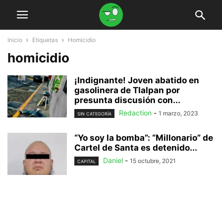
Inicio
Etiquetas
Homicidio
homicidio
¡Indignante! Joven abatido en
gasolinera de Tlalpan por
presunta discusión con...
Redaction
-
1 marzo, 2023
SIN CATEGORÍA
“Yo soy la bomba”: “Millonario” de
Cartel de Santa es detenido...
Daniel
-
15 octubre, 2021
CAPITAL