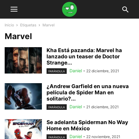
Inicio
Etiquetas
Marvel
Marvel
Kha Está pazanda: Marvel ha
lanzado un teaser de Doctor
Strange...
Daniel
-
22 diciembre, 2021
FARÁNDULA
¿Andrew Garfield en una nueva
película de Spider Man en
solitario?...
Daniel
-
21 diciembre, 2021
FARÁNDULA
Se adelanta Spiderman No Way
Home en México
Daniel
-
22 noviembre, 2021
FARÁNDULA