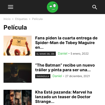
Inicio
Etiquetas
Película
Película
Fans piden la cuarta entrega de
Spider-Man de Tobey Maguire
en...
Daniel
-
5 enero, 2022
EL MAME DEL DÍA
“The Batman” recibe un nuevo
tráiler y pinta para ser una...
Daniel
-
27 diciembre, 2021
FARÁNDULA
Kha Está pazanda: Marvel ha
lanzado un teaser de Doctor
Strange...